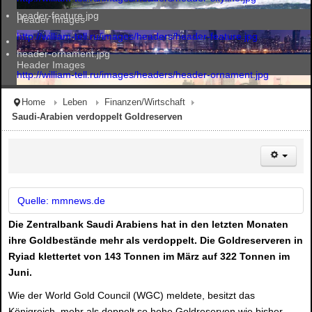
header-feature.jpg
Header Images
http://william-tell.ru/images/headers/header-feature.jpg
header-ornament.jpg
Header Images
http://william-tell.ru/images/headers/header-ornament.jpg
Home
Leben
Finanzen/Wirtschaft
Saudi-Arabien verdoppelt Goldreserven
Header Images
Header Images
Quelle: mmnews.de
Die Zentralbank Saudi Arabiens hat in den letzten Monaten
ihre Goldbestände mehr als verdoppelt. Die Goldreserveren in
Ryiad klettertet von 143 Tonnen im März auf 322 Tonnen im
Juni.
Wie der World Gold Council (WGC) meldete, besitzt das
Königreich mehr als doppelt so hohe Goldreserven wie bisher