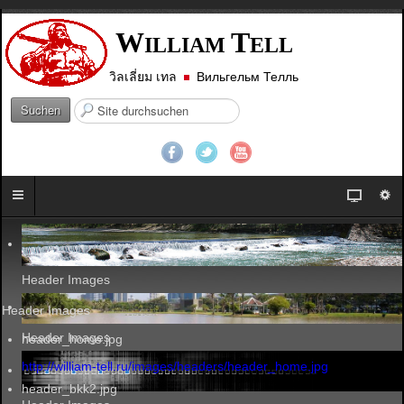
W
T
ILLIAM
ELL
วิลเลี่ยม เทล
Вильгельм Телль
S
Suchen
u
c
h
e
n
.
.
.
Header Images
Header Images
Header Images
header_home.jpg
http://william-tell.ru/images/headers/header_home.jpg
header_bkk2.jpg