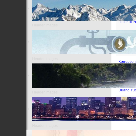
Thailand u
Letter of 
Header Images
Im legend
Thaksin ge
Header Images
Korruptio
bestechen
Illegale E
Duang Yub
Header Images
Thai Staat
Header Images