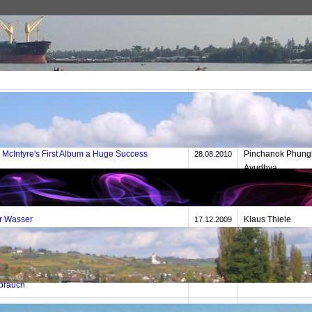
Themen
Thailand
Allgemein
Datum
Autor
Finanzminister: "Abschied vom Dollar"
WirtschaftsWoche
08.12.2010
McIntyre's First Album a Huge Success
Pinchanok Phung
28.08.2010
Ayudhya
uren von Adolf Bastian
Reinhard Hohler
02.02.2010
er Wasser
Klaus Thiele
17.12.2009
obak: Raucher-Schock-Kampagne in Thailand
bazonline.ch
08.12.2009
ker in Thailand verhaftet – Verdacht auf
bazonline.ch
12.11.2009
brauch
 und Frieden – Quo vadis Thailand
Armin Hermann
19.09.2009