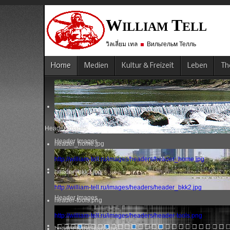
W
T
ILLIAM
ELL
วิลเลี่ยม เทล
Вильгельм Телль
Home
Medien
Kultur & Freizeit
Leben
Th
Header Images
Header Images
header_home.jpg
http://william-tell.ru/images/headers/header_home.jpg
header_bkk2.jpg
http://william-tell.ru/images/headers/header_bkk2.jpg
Header Images
header-tools.png
http://william-tell.ru/images/headers/header-tools.png
header-darkclouds.jpg