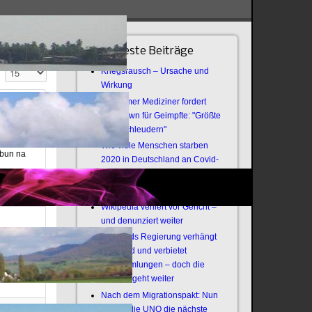
Neueste Beiträge
Anzeige #
Kriegsrausch – Ursache und
Wirkung
Bochumer Mediziner fordert
Lockdown für Geimpfte: "Größte
Virenschleudern"
Wie viele Menschen starben
bun na
2020 in Deutschland an Covid-
19?
Offener Brief an die Armee
Wikipedia verliert vor Gericht –
und denunziert weiter
Thailands Regierung verhängt
Notstand und verbietet
Versammlungen – doch die
Revolte geht weiter
Nach dem Migrationspakt: Nun
zündet die UNO die nächste