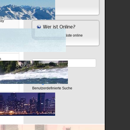
Bombe
ssy
Wer ist Online?
Aktuell sind 527 Gäste online
n
Benutzerdefinierte Suche
Seite 4 von 5