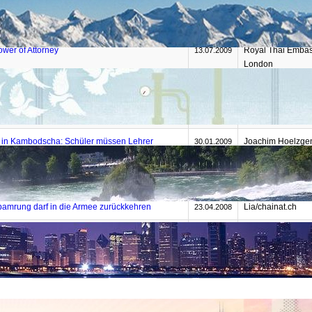
nd die zwiespältige Rolle des Militärs
Nicola Glass
16.07.2009
Power of Attorney
Royal Thai Emba
13.07.2009
London
ären Knast von Bangkok
Kurt Schläpfer
20.05.2009
ts new passport and wants to buy adriatic island
Sirithanon
19.05.2009
n in Kambodscha: Schüler müssen Lehrer
Joachim Hoelzge
30.01.2009
inwanderer auf dem Meer ausgesetzt
APA/dpa
29.01.2009
amrung darf in die Armee zurückkehren
Lia/chainat.ch
23.04.2008
sstreich in scharfer Suppe
Satya Sagar
31.10.2006
Start
Zurück
1
2
3
4
5
Weiter
Ende